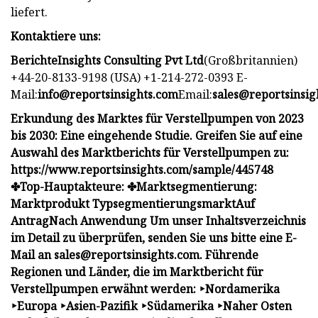
liefert.
Kontaktiere uns:
BerichteInsights Consulting Pvt Ltd
(Großbritannien)
+44-20-8133-9198 (USA) +1-214-272-0393 E-
Mail:
info@reportsinsights.com
Email:
sales@reportsinsig
Erkundung des Marktes für Verstellpumpen von 2023
bis 2030: Eine eingehende Studie. Greifen Sie auf eine
Auswahl des Marktberichts für Verstellpumpen zu:
https://www.reportsinsights.com/sample/445748
✤Top-Hauptakteure: ✤Marktsegmentierung:
Marktprodukt Typsegmentierungsmarkt
Auf
Antrag
Nach Anwendung Um unser Inhaltsverzeichnis
im Detail zu überprüfen, senden Sie uns bitte eine E-
Mail an
sales@reportsinsights.com
. Führende
Regionen und Länder, die im Marktbericht für
Verstellpumpen erwähnt werden: ‣Nordamerika
‣Europa ‣Asien-Pazifik ‣Südamerika ‣Naher Osten