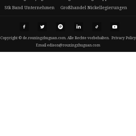
Stk Band Unternehmen
Großhandel Nickellegierungen
Copyright © de.rouxingzhuguan.com, Alle Rechte vorbehalten.
Privacy Policy
Email
edison@rouxingzhuguan.com