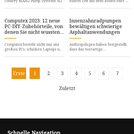
Ondrey MAAG Pump Systems AG
einem Zelt auf dem Boden oder in
Ihrem eigenen Zelt schlafen
Computex 2023: 12 neue
Innenzahnradpumpen
PC-DIY-Zubehörteile, von
bewältigen schwierige
denen Sie nicht wussten,
Asphaltanwendungen
dass Sie sie brauchen
Computex besteht nicht nur aus
Anthropologen haben festgestellt,
großen PCs, schicken Laptops und
dass das teerartige
all deren Unterstützung
Erdölnebenprodukt, bekannt als
Erste
1
2
3
4
5
6
7
Zuletzt
Schnelle Navigation