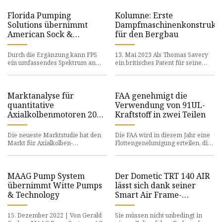
KharkovEnergoPribor
Ltd., Pacific
Florida Pumping
Kolumne: Erste
Microsystems, Mextech
Solutions übernimmt
Dampfmaschinenkonstrukt
Technologies India
American Sock &
für den Bergbau
Private Limited usw
Dewatering
Durch die Ergänzung kann FPS
13. Mai 2023 Als Thomas Savery
ein umfassendes Spektrum an
ein britisches Patent für seine
Entwässerungsdienstleistungen
Dampfmaschine erhielt
anbieten
Marktanalyse für
FAA genehmigt die
quantitative
Verwendung von 91UL-
Axialkolbenmotoren 2023
Kraftstoff in zwei Teilen
nach jüngster
Entwicklung
Die neueste Marktstudie hat den
Die FAA wird in diesem Jahr eine
Markt für Axialkolben-
Flottengenehmigung erteilen, die
Quantitätsmotoren bewertet
mehr als erlaubt
MAAG Pump System
Der Dometic TRT 140 AIR
übernimmt Witte Pumps
lässt sich dank seiner
& Technology
Smart Air Frame-
Technologie schnell
aufbauen
15. Dezember 2022 | Von Gerald
Sie müssen nicht unbedingt in