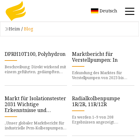
Deutsch
Heim
/
Blog
DPRH10T100, Polyhydron
Marktbericht für
Verstellpumpen: In
Beschreibung: Direkt wirkend mit
einem geführten, gedämpften
Erkundung des Marktes für
Ventilkegel. Verfügbar in
Verstellpumpen von 2023 bis
2030: Eine ausführliche
Untersuchung
Markt für Isolationstester
Radialkolbenpumpe
2031 Wichtige
1R/2R, 11R/12R
Erkenntnisse und
führende Akteure
Es werden 1–9 von 208
Fortive, Rishabh
Ergebnissen angezeigt.
„Unser globaler Marktbericht für
Instruments Pvt. Ltd.,
Radialkolbenanordnung mit 5
industrielle Pvm-Kolbenpumpen
Pumpelementen.
BandK Precision,
mit variabler Verdrängung