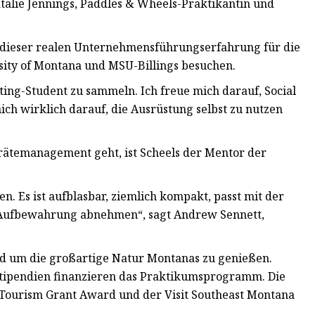
talie Jennings, Paddles & Wheels-Praktikantin und
l dieser realen Unternehmensführungserfahrung für die
rsity of Montana und MSU-Billings besuchen.
ting-Student zu sammeln. Ich freue mich darauf, Social
h wirklich darauf, die Ausrüstung selbst zu nutzen
ätemanagement geht, ist Scheels der Mentor der
. Es ist aufblasbar, ziemlich kompakt, passt mit der
ur Aufbewahrung abnehmen“, sagt Andrew Sennett,
nd um die großartige Natur Montanas zu genießen.
stipendien finanzieren das Praktikumsprogramm. Die
e Tourism Grant Award und der Visit Southeast Montana