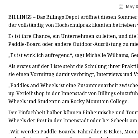
Innenzahnradpumpe
May 0
Kolbenpumpe
BILLINGS – Das Billings Depot eröffnet diesen Somme
Für Bosch Rexroth
der vollständig von Hochschulpraktikanten betrieben 
Kolbenpumpen
Es ist ihre Chance, ein Unternehmen zu leiten, und die 
Für Eaton Vickers Kolbenpumpe
Paddle-Board oder andere Outdoor-Ausrüstung zu mie
Für Yuken-Kolbenpumpe
„Es ist wirklich aufregend“, sagt Michelle Williams, Ge
Für Dakin-Kolbenpumpe
Als erstes auf der Liste steht die Schulung ihrer Prak
sie einen Vormittag damit verbringt, Interviews und 
Für Nachi-Kolbenpumpe
„Paddles and Wheels ist eine Zusammenarbeit zwischen
Für Yeoshe-Kolbenpumpe
up-Verleihshop in der Innenstadt von Billings einzufüh
Für Atos Außenzahnradpumpe
Wheels und Studentin am Rocky Mountain College.
Der Einfachheit halber können Einheimische und Tour
Wheels der Post in der Innenstadt oder bei Scheels a
„Wir werden Paddle-Boards, Fahrräder, E-Bikes, Mount