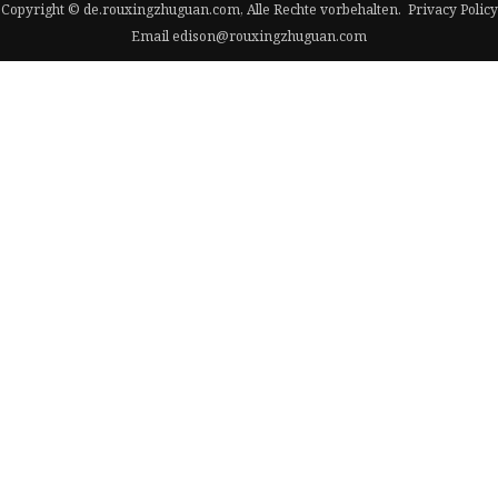
Copyright © de.rouxingzhuguan.com, Alle Rechte vorbehalten.
Privacy Policy
Email
edison@rouxingzhuguan.com