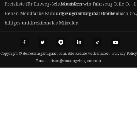
Preisliste für Einweg-Schutzmasken
Wuxi Everwin Fahrzeug Teile Co., L
Henan Mondfarbe Kühlung Ausrüstung Co., GmbH
Shanghai Exquisit Biochemisch Co
billiges unidirektionales Mikrofon
Copyright © de.rouxingzhuguan.com, Alle Rechte vorbehalten.
Privacy Policy
Email
edison@rouxingzhuguan.com